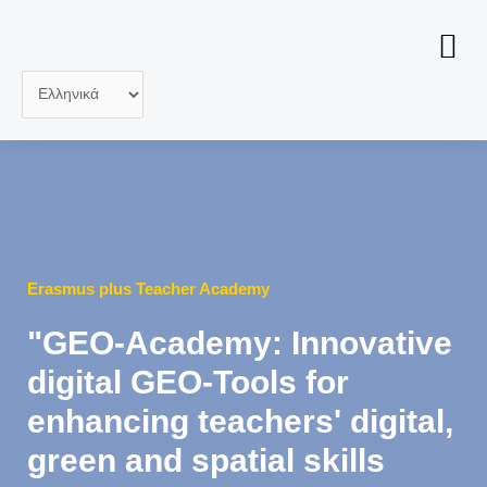
Μετάβαση
στο
Me
περιεχόμενο
Επιλέξτε
μια
γλώσσα
Erasmus plus Teacher Academy
"GEO-Academy: Innovative
digital GEO-Tools for
enhancing teachers' digital,
green and spatial skills